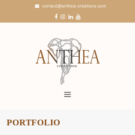
contact@anthea-creations.com
Facebook
Instagram
LinkedIn
Youtube
Open
Mobile
Menu
PORTFOLIO