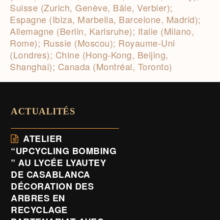
Suisse (Zurich, Genève, Bâle, Verbier);
Espagne (Ibiza, Marbella, Barcelone, Madrid);
Allemagne (Berlin, Karlsruhe); Italie (Milano,
Rome); Russie (Moscou); Royaume-Uni
(Londres); Chine (Hong-Kong, Beijing,
Shanghai); Canada (Montréal, Toronto)
ACTUALITÉS
ATELIER
“UPCYCLING BOMBING
” AU LYCÉE LYAUTEY
DE CASABLANCA
DÉCORATION DES
ARBRES EN
RECYCLAGE