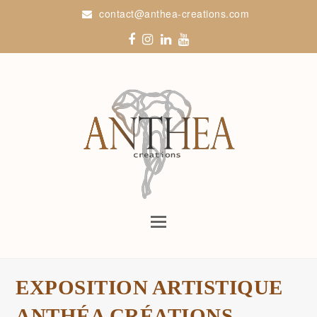
contact@anthea-creations.com
Facebook
Instagram
LinkedIn
Youtube
Open
Mobile
Menu
EXPOSITION ARTISTIQUE
ANTHÉA CRÉATIONS