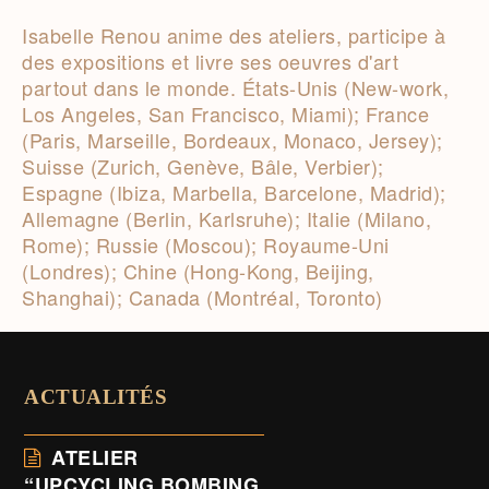
Isabelle Renou anime des ateliers, participe à
des expositions et livre ses oeuvres d'art
partout dans le monde. États-Unis (New-work,
Los Angeles, San Francisco, Miami); France
(Paris, Marseille, Bordeaux, Monaco, Jersey);
Suisse (Zurich, Genève, Bâle, Verbier);
Espagne (Ibiza, Marbella, Barcelone, Madrid);
Allemagne (Berlin, Karlsruhe); Italie (Milano,
Rome); Russie (Moscou); Royaume-Uni
(Londres); Chine (Hong-Kong, Beijing,
Shanghai); Canada (Montréal, Toronto)
ACTUALITÉS
ATELIER
“UPCYCLING BOMBING